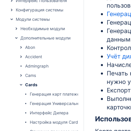
Интерфейс Пользователя
пользов
Конфигурация системы
Генерац
Модули системы
Генерац
Необходимые модули
Генерац
Дополнительные модули
данными
Контрол
Abon
Учёт ди
Accident
Начисле
Admingraph
Печать 
Cams
нужно 
Cards
Експорт
Генерация карт платежей
Выполне
Генерация Универсальных Карт (с сервисами)
карточк
Интерфейс Дилера
Использо
Настройка модуля Cards