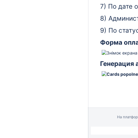
7) По дате 
8) Админис
9) По стату
Форма опл
Генерация 
На платфо