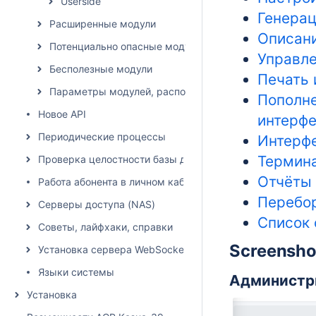
Userside
Генерац
Расширенные модули
Описани
Потенциально опасные модули
Управле
Бесполезные модули
Печать 
Параметры модулей, расположение влияет на списан
Пополне
Новое API
интерф
Периодические процессы
Интерф
Термин
Проверка целостности базы данных
Отчёты 
Работа абонента в личном кабинете
Перебор
Серверы доступа (NAS)
Список 
Советы, лайфхаки, справки
Screensho
Установка сервера WebSocket
Языки системы
Администри
Установка