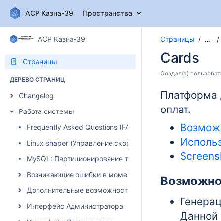
АСР Казна-39
Пространства
АСР Казна-39
Страницы
…
Cards
Страницы
Создал(а)
пользоват
ДЕРЕВО СТРАНИЦ
Платформа 
Changelog
оплат.
Работа системы
Возмож
Frequently Asked Questions (FAQ)
Исполь
Linux shaper (Управление скоростью)
Screens
MySQL: Партиционирование таблиц
Возникающие ошибки в момент авторизации абонента
Возможно
Дополнительные возможности системы
Генерац
Интерфейс Администратора
Данной 