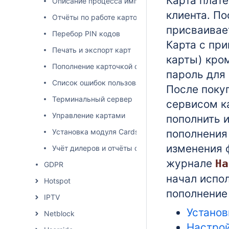
Карта плат
Описание процесса импорта
клиента. По
Отчёты по работе карточной системы
присваивае
Перебор PIN кодов
Карта с пр
Печать и экспорт карт
карты) кро
Пополнение карточкой с административного инт
пароль для 
Список ошибок пользовательского интерфейса
После поку
Терминальный сервер
сервисом к
Управление картами
пополнить 
Установка модуля Cards
пополнения
изменения 
Учёт дилеров и отчёты о продажах
журнале
На
GDPR
начал испо
Hotspot
пополнение
IPTV
Установ
Netblock
Настрой