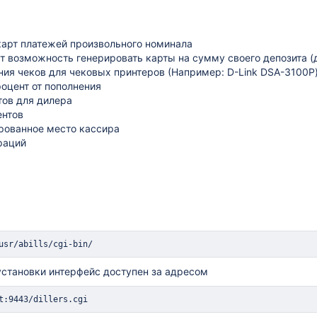
карт платежей произвольного номинала
 возможность генерировать карты на сумму своего депозита (д
ия чеков для чековых принтеров (Например: D-Link DSA-3100P
оцент от пополнения
тов для дилера
ентов
рованное место кассира
раций
а
usr/abills/cgi-bin/
установки интерфейс доступен за адресом
t:9443/dillers.cgi