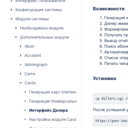
Интерфейс Пользователя
Возможности
Конфигурация системы
Генерация 
Модули системы
Дилер имеет
Необходимые модули
Формирован
Получать пр
Дополнительные модули
Вывод отчё
Abon
Поиск абон
Автоматизи
Accident
Список опе
Печать чек
Admingraph
Cams
Установка
Cards
Генерация карт платежей
cp
 dillers.cgi /
Генерация Универсальных Карт (с сервисами)
После успешной 
Интерфейс Дилера
Настройка модуля Cards
https://your.hos