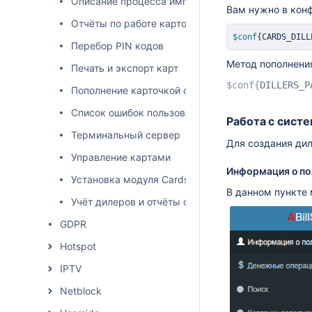
Описание процесса импорта
Вам нужно в кон
Отчёты по работе карточной системы
$conf
{
CARDS_DILL
Перебор PIN кодов
Метод пополнени
Печать и экспорт карт
$conf{
DILLERS_P
Пополнение карточкой с административного инт
Список ошибок пользовательского интерфейса
Работа с сист
Терминальный сервер
Для создания ди
Управление картами
Информация о по
Установка модуля Cards
В данном пункте
Учёт дилеров и отчёты о продажах
GDPR
Hotspot
IPTV
Netblock