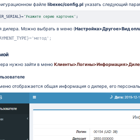
фигурационном файле
libexec/
config.pl
указать следующий парам
ER_SERIAL
}
=
'Укажите серию карточек'
;
я дилера. Можно выбрать в меню (
Настройка>Другое>Вид опл
AYMENT_TYPE
}='метод';
ерфейса
емой
лера нужно зайти в меню
Клиенты>Логины>Информация>Дил
льзователе
 меню отображается общая информация о дилере, его персонал