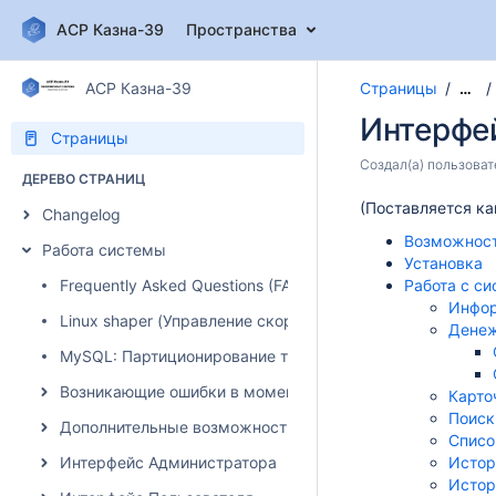
АСР Казна-39
Пространства
АСР Казна-39
Страницы
…
Интерфе
Страницы
Создал(а)
пользоват
ДЕРЕВО СТРАНИЦ
(Поставляется ка
Changelog
Возможнос
Работа системы
Установка
Frequently Asked Questions (FAQ)
Работа с с
Инфор
Linux shaper (Управление скоростью)
Денеж
MySQL: Партиционирование таблиц
Возникающие ошибки в момент авторизации абонента
Карто
Поиск
Дополнительные возможности системы
Списо
Интерфейс Администратора
Истор
Истор