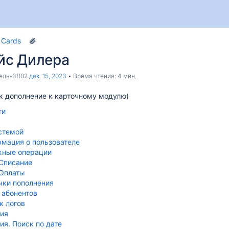
Cards
йс Дилера
ель-3ff02
дек. 15, 2023
Время чтения: 4 мин.
к дополнение к карточному модулю)
ти
истемой
мация о пользователе
ные операции
Списание
Оплаты
чки пополнения
 абонентов
к логов
ия
ия. Поиск по дате