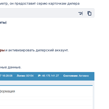
етр, он предоставит серию карточкам дилера
аты
)
еры
и активизировать дилерский аккаунт.
ьные данные.