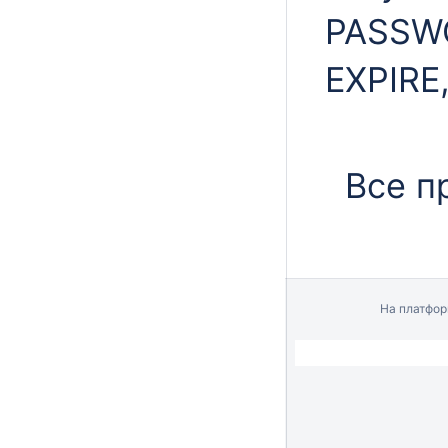
PASSWO
EXPIRE,
Все п
На платфо