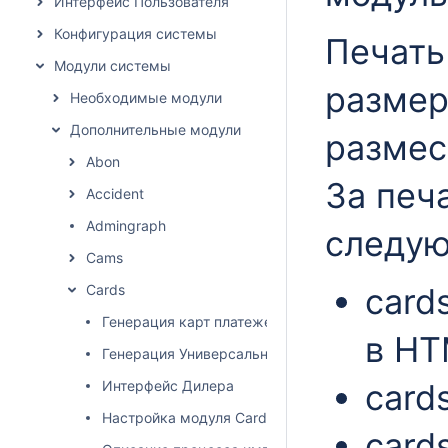
Интерфейс Пользователя
Конфигурация системы
Печать
Модули системы
размер
Необходимые модули
Дополнительные модули
размес
Abon
За печ
Accident
Admingraph
следую
Cams
Cards
cards
Генерация карт платежей
в HT
Генерация Универсальных Карт (с сервисами)
Интерфейс Дилера
card
Настройка модуля Cards
card