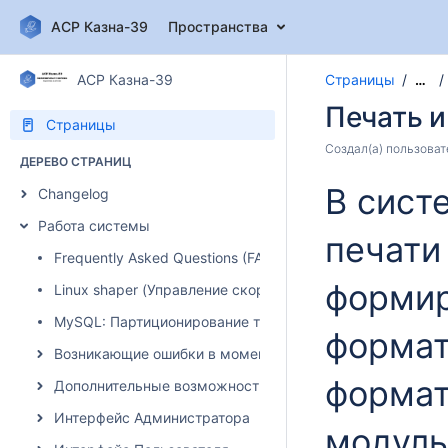
АСР Казна-39
Пространства
АСР Казна-39
Страницы
…
Печать и
Страницы
Создал(а)
пользоват
ДЕРЕВО СТРАНИЦ
В сист
Changelog
Работа системы
печати
Frequently Asked Questions (FAQ)
формир
Linux shaper (Управление скоростью)
MySQL: Партиционирование таблиц
формат
Возникающие ошибки в момент авторизации абонента
формат
Дополнительные возможности системы
Интерфейс Администратора
модуль