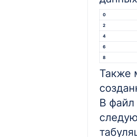
0
2
4
6
8
Также 
создан
В файл
следую
табуля