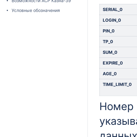
Возможности АСР Казна-39
SERIAL_0
Условные обозначения
LOGIN_0
PIN_0
TP_0
SUM_0
EXPIRE_0
AGE_0
TIME_LIMIT_0
Номер 
указыв
данных