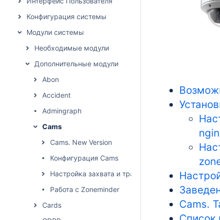
Интерфейс Пользователя
Конфигурация системы
Модули системы
Необходимые модули
Дополнительные модули
Abon
Возмож
Accident
Установ
Admingraph
Нас
Cams
ngi
Cams. New Version
Нас
Конфигурация Cams
zon
Настройка захвата и трансляции через ffmpeg + 
Настро
Заведен
Работа с Zoneminder
Cams. 
Cards
Список