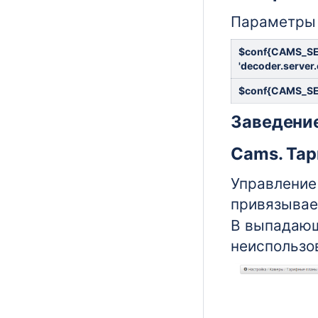
Параметры
$conf{CAMS_S
'decoder.server
$conf{CAMS_SE
Заведени
Cams. Та
Управление
привязывае
В выпадающ
неиспользо