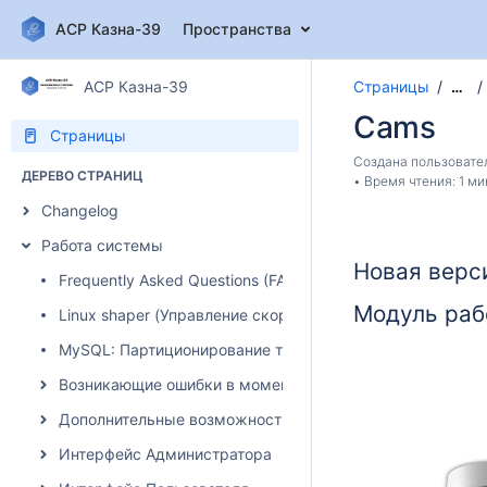
АСР Казна-39
Пространства
АСР Казна-39
Страницы
…
Cams
Страницы
Создана пользоват
ДЕРЕВО СТРАНИЦ
Время чтения: 1 ми
Changelog
Работа системы
Новая верс
Frequently Asked Questions (FAQ)
Модуль раб
Linux shaper (Управление скоростью)
MySQL: Партиционирование таблиц
Возникающие ошибки в момент авторизации абонента
Дополнительные возможности системы
Интерфейс Администратора