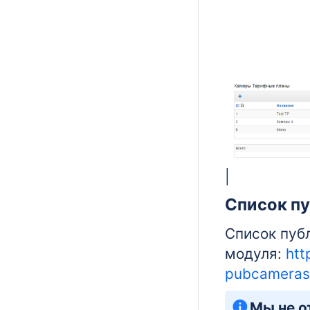
|
Список п
Список пуб
модуля:
htt
pubcameras
Мы не о