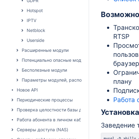
GDPR
Hotspot
Возможно
IPTV
Транско
Netblock
RTSP
Userside
Просмот
Расширенные модули
пользов
Потенциально опасные модули
браузе
Бесполезные модули
Огранич
Параметры модулей, расположение влияет на списан
плану
Подписк
Новое API
Работа 
Периодические процессы
Проверка целостности базы данных
Установк
Работа абонента в личном кабинете
Заведение 
Серверы доступа (NAS)
mysql -D abills 