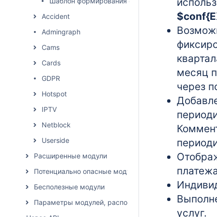
исполь
Шаблон формирования описания начислений
$conf{
Accident
Возможн
Admingraph
фиксиро
Cams
квартал
Cards
месяц п
GDPR
через п
Hotspot
Добавле
IPTV
периоди
Netblock
Коммент
Userside
период
Отобра
Расширенные модули
платеж
Потенциально опасные модули
Индивид
Бесполезные модули
Выполн
Параметры модулей, расположение влияет на списан
услуг.