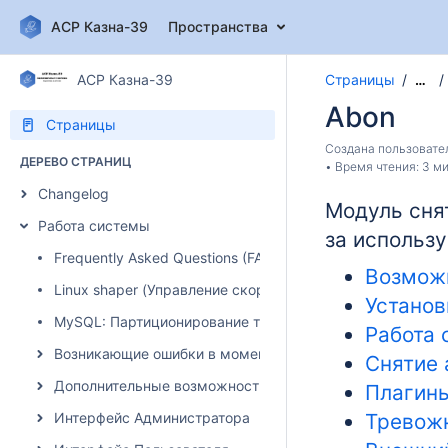
АСР Казна-39
Пространства
АСР Казна-39
Страницы
…
Abon
Страницы
Создана пользоват
ДЕРЕВО СТРАНИЦ
Время чтения: 3 ми
Changelog
Модуль сня
Работа системы
за использ
Frequently Asked Questions (FAQ)
Возмож
Linux shaper (Управление скоростью)
Установ
MySQL: Партиционирование таблиц
Работа 
Возникающие ошибки в момент авторизации абонента
Снятие 
Дополнительные возможности системы
Плагин
Интерфейс Администратора
Тревож