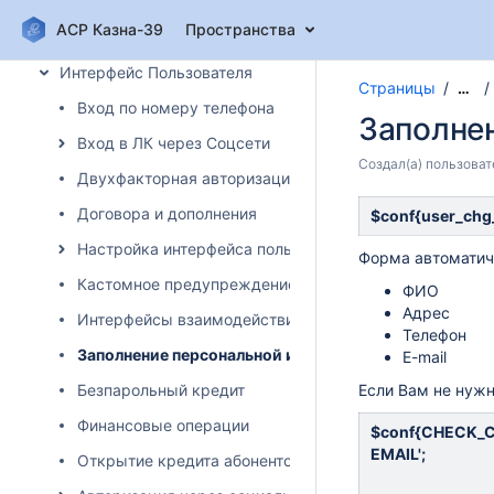
Дополнительные возможности системы
АСР Казна-39
Пространства
Интерфейс Администратора
Интерфейс Пользователя
Страницы
…
Вход по номеру телефона
Заполне
Вход в ЛК через Соцсети
Создал(а)
пользоват
Двухфакторная авторизация
Договора и дополнения
$conf{user_chg
Настройка интерфейса пользователя
Форма автоматич
Кастомное предупреждение о исчерпании средств
ФИО
Адрес
Интерфейсы взаимодействия
Телефон
Заполнение персональной информации клиентами
E-mail
Безпарольный кредит
Если Вам не нужн
Финансовые операции
$conf{CHECK_C
EMAIL';
Открытие кредита абонентом