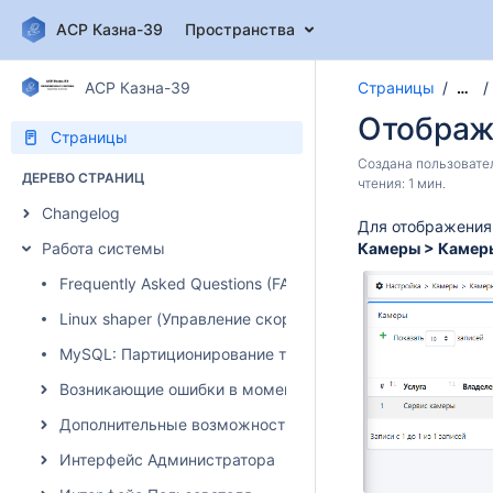
АСР Казна-39
Пространства
АСР Казна-39
Страницы
…
Отображ
Страницы
Создана пользоват
ДЕРЕВО СТРАНИЦ
чтения: 1 мин.
Changelog
Для отображения
Работа системы
Камеры > Камер
Frequently Asked Questions (FAQ)
Linux shaper (Управление скоростью)
MySQL: Партиционирование таблиц
Возникающие ошибки в момент авторизации абонента
Дополнительные возможности системы
Интерфейс Администратора