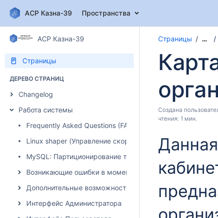
АСР Казна-39
Пространства
АСР Казна-39
Страницы
…
Карта
Страницы
ДЕРЕВО СТРАНИЦ
орга
Changelog
Работа системы
Создана пользоват
чтения: 1 мин.
Frequently Asked Questions (FAQ)
Данная
Linux shaper (Управление скоростью)
MySQL: Партиционирование таблиц
кабине
Возникающие ошибки в момент авторизации абонента
предна
Дополнительные возможности системы
Интерфейс Администратора
органи