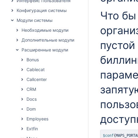
Интерфейс Пользователя
Конфигурация системы
Что бы
Модули системы
органи
Необходимые модули
Дополнительные модули
пустой
Расширенные модули
биллин
Bonus
Cablecat
параме
Callcenter
запяту
CRM
Docs
пользо
Dom
доступ
Employees
Extfin
$conf
{
MAPS_PORTA