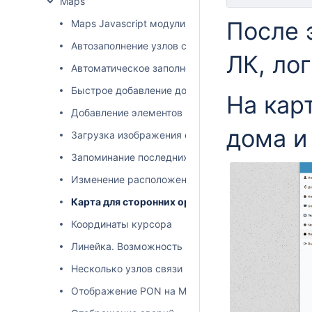
Maps
После 
Maps Javascript модули
Автозаполнение узлов связи при добавлении каб
ЛК, лог
Автоматическое заполнение координат
Быстрое добавление домов
На кар
Добавление элементов на карту
дома и
Загрузка изображения с увеличенной версией в
Запоминание последних координат пользователя 
Изменение расположения объектов
Карта для сторонних организаций
Координаты курсора
Линейка. Возможность измерить расстояние
Несколько узлов связи по одному адресу
Отображение PON на Maps