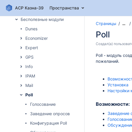
Расширенные модули
АСР Казна-39
Пространства
Потенциально опасные модули
Бесполезные модули
Страницы
…
Dunes
Poll
Economizer
Создал(а)
пользоват
Expert
Poll - модуль со
GPS
пожеланий.
Info
IPAM
Возможност
Установка
Mail
Настройки 
Poll
Возможности:
Голосование
Заведение 
Заведение опросов
Голосовани
Конфигурация Poll
Обсуждени