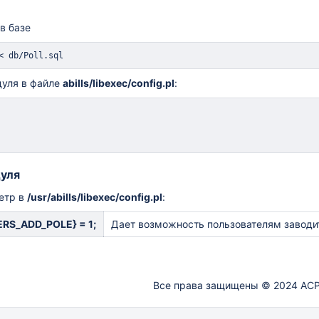
в базе
<
 db/Poll.sql
уля в файле
abills/libexec/config.pl
:
уля
етр в
/usr/abills/libexec/config.pl
:
RS_ADD_POLE} = 1;
Дает возможность пользователям заводи
ие!
Все права защищены © 2024 АСР