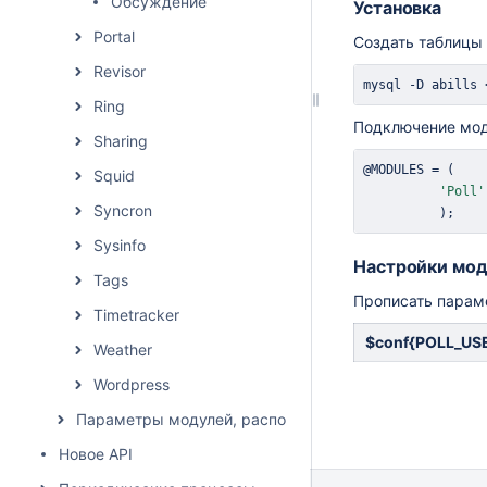
Обсуждение
Установка
Portal
Создать таблицы 
Revisor
mysql -D abills 
Ring
Подключение мод
Sharing
@MODULES 
=
(
Squid
'Poll'
Syncron
)
;
Sysinfo
Настройки мод
Tags
Прописать парам
Timetracker
$conf{POLL_USE
Weather
Wordpress
Параметры модулей, расположение влияет на списан
Новое API