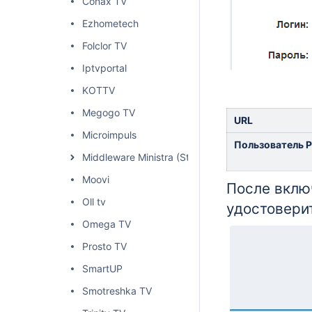
Conax TV
Ezhometech
Folclor TV
Iptvportal
KOTTV
Megogo TV
URL
Microimpuls
Пользователь 
Middleware Ministra (Stalker)
Moovi
После вклю
Oll tv
удостоверит
Omega TV
Prosto TV
SmartUP
Smotreshka TV