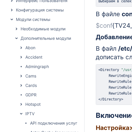
Интерфейс Пользователя
Выбираем в селек
Конфигурация системы
В файле
con
Модули системы
$conf
{
TV24
Необходимые модули
Добавление
Дополнительные модули
В файл
/etc
Abon
дописать с
Accident
Admingraph
<
Directory 
"/usr
Cams
     RewriteRule
Cards
     RewriteRule
     RewriteRule
GDPR
<
/Directory
>
Hotspot
IPTV
Включени
API подключения услуг
Настройка>