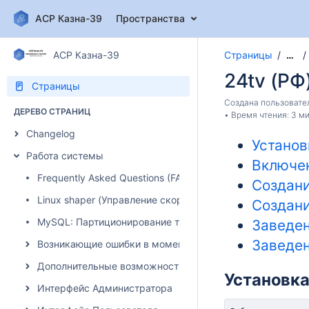
АСР Казна-39
Пространства
АСР Казна-39
Страницы
…
24tv (РФ
Страницы
Создана пользоват
ДЕРЕВО СТРАНИЦ
Время чтения: 3 ми
Changelog
Установ
Работа системы
Включе
Frequently Asked Questions (FAQ)
Создани
Linux shaper (Управление скоростью)
Создани
MySQL: Партиционирование таблиц
Заведен
Заведен
Возникающие ошибки в момент авторизации абонента
Дополнительные возможности системы
Установк
Интерфейс Администратора