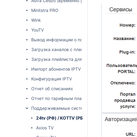
Astra Cesbo (временно утерян)
Minitstra PRO
Wink
YouTV
Вывод информации о пользователях у которых не
Загрузка каналов с плейлиста (m3u)
Загрузка плейлиста для абонента m3u
Импорт абонентов IPTV
Конфигурация IPTV
Отчет об списаниях
Отчет по тарифным планам
Поддерживаемые системы
24tv (РФ) / KOTTV (РБ)
Axios TV