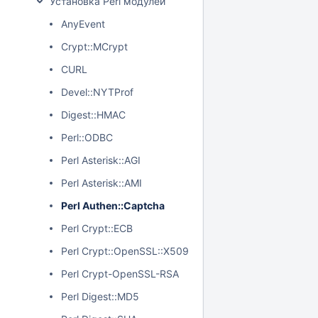
Установка Perl модулей
AnyEvent
Crypt::MCrypt
CURL
Devel::NYTProf
Digest::HMAC
Perl::ODBC
Perl Asterisk::AGI
Perl Asterisk::AMI
Perl Authen::Captcha
Perl Crypt::ECB
Perl Crypt::OpenSSL::X509
Perl Crypt-OpenSSL-RSA
Perl Digest::MD5