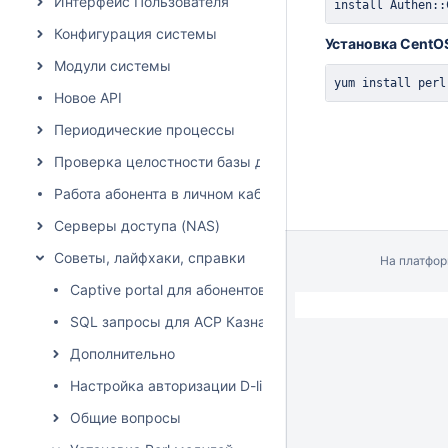
Интерфейс Пользователя
install
 Authen::
Конфигурация системы
Установка CentO
Модули системы
yum 
install
 perl
Новое API
Периодические процессы
Проверка целостности базы данных
Работа абонента в личном кабинете
Серверы доступа (NAS)
Советы, лайфхаки, справки
На платфо
Captive portal для абонентов с негативным депозитом
SQL запросы для АСР Казна-39
Дополнительно
Настройка авторизации D-link коммутатора
Общие вопросы