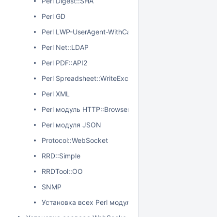
Perl Digest::SHA
Perl GD
Perl LWP-UserAgent-WithCache, URI
Perl Net::LDAP
Perl PDF::API2
Perl Spreadsheet::WriteExcel
Perl XML
Perl модуль HTTP::BrowserDetect
Perl модуля JSON
Protocol::WebSocket
RRD::Simple
RRDTool::OO
SNMP
Установка всех Perl модулей разом