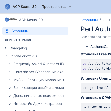
АСР Казна-39
Пространства
АСР Казна-39
Страницы
…
Perl Aut
Страницы
Создал(а)
пользоват
ДЕРЕВО СТРАНИЦ
Authen::Cap
Changelog
Установка FreeB
Работа системы
Frequently Asked Questions (FAQ)
cd
 /usr/ports/se
cd
 /usr/ports/de
Linux shaper (Управление скоростью)
Установка Ubuntu
MySQL: Партиционирование таблиц
Возникающие ошибки в момент авторизации абонента
apt-get
install
 
Дополнительные возможности системы
Установка с CPA
Интерфейс Администратора