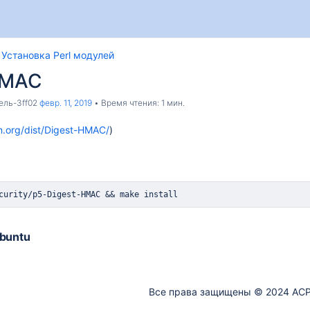
Установка Perl модулей
HMAC
ель-3ff02
февр. 11, 2019
Время чтения: 1 мин.
n.org/dist/Digest-HMAC/
)
curity/p5-Digest-HMAC 
&&
make
install
Ubuntu
Все права защищены © 2024 АСР