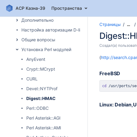
Captive portal для абонентов с негативным депозитом
АСР Казна-39
Пространства
SQL запросы для АСР Казна-39
Дополнительно
Страницы
…
Настройка авторизации D-link коммутатора
Digest::
Общие вопросы
Создал(а)
пользоват
Установка Perl модулей
(
http://search.cpa
AnyEvent
Crypt::MCrypt
FreeBSD
CURL
cd
 /usr/ports/se
Devel::NYTProf
Digest::HMAC
Linux: Debian,
Perl::ODBC
Perl Asterisk::AGI
Perl Asterisk::AMI