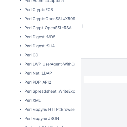
Perl Authen::Captcha
Perl Crypt::ECB
Perl Crypt::OpenSSL::X509
Perl Crypt-OpenSSL-RSA
Perl Digest::MD5
Perl Digest::SHA
Perl GD
Perl LWP-UserAgent-WithCache, URI
Perl Net::LDAP
Perl PDF::API2
Perl Spreadsheet::WriteExcel
Perl XML
Perl модуль HTTP::BrowserDetect
Perl модуля JSON