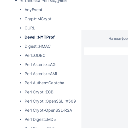
Установка Perl модулей
AnyEvent
Crypt::MCrypt
CURL
Devel::NYTProf
На платфо
Digest::HMAC
Perl::ODBC
Perl Asterisk::AGI
Perl Asterisk::AMI
Perl Authen::Captcha
Perl Crypt::ECB
Perl Crypt::OpenSSL::X509
Perl Crypt-OpenSSL-RSA
Perl Digest::MD5