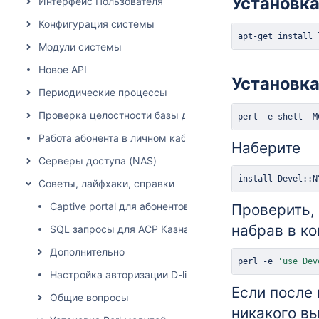
Установка
Интерфейс Пользователя
Конфигурация системы
apt-get
install
 
Модули системы
Новое API
Установка
Периодические процессы
Проверка целостности базы данных
perl -e shell -M
Работа абонента в личном кабинете
Наберите
Серверы доступа (NAS)
install
 Devel::N
Советы, лайфхаки, справки
Captive portal для абонентов с негативным депозитом
Проверить, 
набрав в ко
SQL запросы для АСР Казна-39
Дополнительно
perl -e 
'use Dev
Настройка авторизации D-link коммутатора
Если после
Общие вопросы
никакого вы