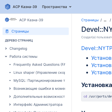
АСР Казна-39
Пространства
АСР Казна-39
Страницы
…
Devel::N
Страницы
Создал(а)
пользоват
ДЕРЕВО СТРАНИЦ
Devel::NYTP
Changelog
Работа системы
Установ
Установ
Frequently Asked Questions (FAQ)
Установ
Linux shaper (Управление скоростью)
MySQL: Партиционирование таблиц
Установка
Возникающие ошибки в момент авторизации абонента
Дополнительные возможности системы
cd
 /usr/ports/de
Интерфейс Администратора