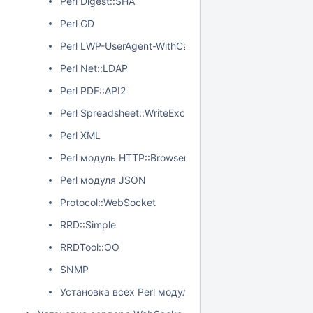
Perl Digest::SHA
Perl GD
Perl LWP-UserAgent-WithCache, URI
Perl Net::LDAP
Perl PDF::API2
Perl Spreadsheet::WriteExcel
Perl XML
Perl модуль HTTP::BrowserDetect
Perl модуля JSON
Protocol::WebSocket
RRD::Simple
RRDTool::OO
SNMP
Установка всех Perl модулей разом