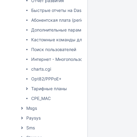
Отчёт развития
Быстрые отчеты на Dashboard
Абонентская плата (periodic) модуля Internet+
Дополнительные параметры модуля Internet+
Кастомные команды для шейпера
Поиск пользователей
Интернет - Многопользовательские операции
charts.cgi
Opt82/PPPoE+
Тарифные планы
CPE_MAC
Msgs
Paysys
Sms