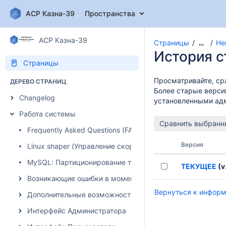
АСР Казна-39
Пространства
АСР Казна-39
Страницы
Не
…
История 
Страницы
Просматривайте, ср
ДЕРЕВО СТРАНИЦ
Более старые верси
Changelog
установленными ад
Работа системы
Frequently Asked Questions (FAQ)
Версия
Linux shaper (Управление скоростью)
MySQL: Партиционирование таблиц
ТЕКУЩЕЕ
(v.
Возникающие ошибки в момент авторизации абонента
Вернуться к информ
Дополнительные возможности системы
Интерфейс Администратора