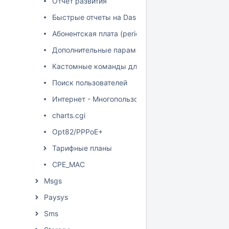
Отчёт развития
Быстрые отчеты на Dashboard
Абонентская плата (periodic) модуля Internet+
Дополнительные параметры модуля Internet+
Кастомные команды для шейпера
Поиск пользователей
Интернет - Многопользовательские операции
charts.cgi
Opt82/PPPoE+
Тарифные планы
CPE_MAC
Msgs
Paysys
Sms