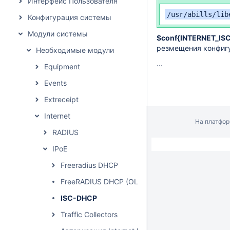
Интерфейс Пользователя
/usr/abills/lib
Конфигурация системы
Модули системы
$conf{INTERNET_ISC
резмещения конфиг
Необходимые модули
...
Equipment
Events
Extreceipt
Internet
На платфо
RADIUS
IPoE
Freeradius DHCP
FreeRADIUS DHCP (OLD)
ISC-DHCP
Traffic Collectors