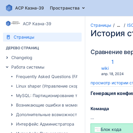
АСР Казна-39
Пространства
АСР Казна-39
Страницы
IS
…
История 
Страницы
ДЕРЕВО СТРАНИЦ
Сравнение ве
Changelog
п
Старая
1
с
Работа системы
версия
changes.mady.b
wiki
с
Сохранено
апр. 18, 2024
Frequently Asked Questions (FAQ)
просмотр истории 
Linux shaper (Управление скоростью)
Генерация конфиг
MySQL: Партиционирование таблиц
Возникающие ошибки в момент авторизации абонента
Команда
Дополнительные возможности системы
...
Интерфейс Администратора
Блок кода