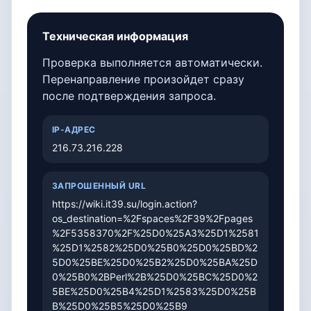
Техническая информация
Проверка выполняется автоматически.
Перенаправление произойдет сразу
после подтверждения запроса.
IP-АДРЕС
216.73.216.228
ЗАПРОШЕННЫЙ URL
https://wiki.it39.su/login.action?
os_destination=%2Fspaces%2F39%2Fpages
%2F5358370%2F%25D0%25A3%25D1%2581
%25D1%2582%25D0%25B0%25D0%25BD%2
5D0%25BE%25D0%25B2%25D0%25BA%25D
0%25B0%2BPerl%2B%25D0%25BC%25D0%2
5BE%25D0%25B4%25D1%2583%25D0%25B
B%25D0%25B5%25D0%25B9